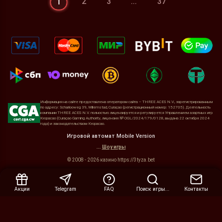
2
3
...
37
1
Информация на сайте предоставлена оператором сайта – THREE ACES N.V., зарегистрированным
по адресу: Scharlooweg 39, Willemstad, Curaçao (регистрационный номер: 152705). Деятельность
компании THREE ACES N.V. полностью лицензируется и регулируется Управлением азартных игр
Кюрасао (Curaçao Gaming Authority, лицензия № OGL/2024/179/0128, выдана 22 октября 2024
года) и законодательством Кюрасао.
Игровой автомат Mobile Version
...
Шоу игры
Свернуть
© 2008 - 2026 казино https://3tyza.bet
Акции
Telegram
FAQ
Поиск игры...
Контакты