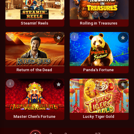
Steamin’ Reels
Rolling in Treasures
i
i
Return of the Dead
Panda's Fortune
i
i
Master Chen's Fortune
Lucky Tiger Gold