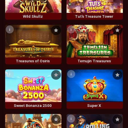
Wild Skullz
Tut’s Treasure Tower
i
i
Treasures of Osiris
Temujin Treasures
i
i
Sweet Bonanza 2500
Super X
i