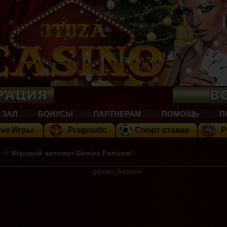
 ЗАЛ
БОНУСЫ
ПАРТНЕРАМ
ПОМОЩЬ
П
ive Игры
Pragmatic
Спорт ставки
Р
->
Игровой автомат Genies Fortune/