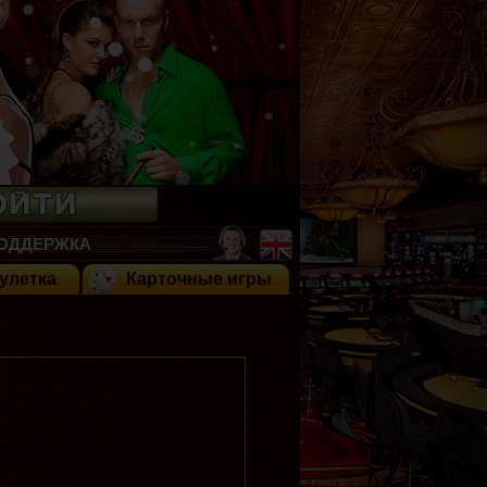
ОДДЕРЖКА
улетка
Карточные игры