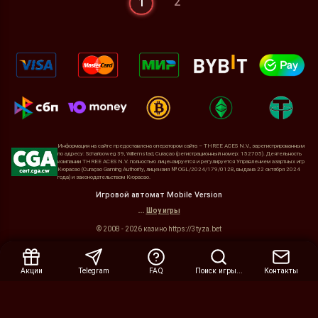
2
1
Информация на сайте предоставлена оператором сайта – THREE ACES N.V., зарегистрированным
по адресу: Scharlooweg 39, Willemstad, Curaçao (регистрационный номер: 152705). Деятельность
компании THREE ACES N.V. полностью лицензируется и регулируется Управлением азартных игр
Кюрасао (Curaçao Gaming Authority, лицензия № OGL/2024/179/0128, выдана 22 октября 2024
года) и законодательством Кюрасао.
Игровой автомат Mobile Version
...
Шоу игры
Свернуть
© 2008 - 2026 казино https://3tyza.bet
Акции
Telegram
FAQ
Поиск игры...
Контакты