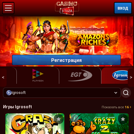
ВХОД
Регистрация
<
>
Igrosoft
Игры Igrosoft
›
Показать все
16
i
i