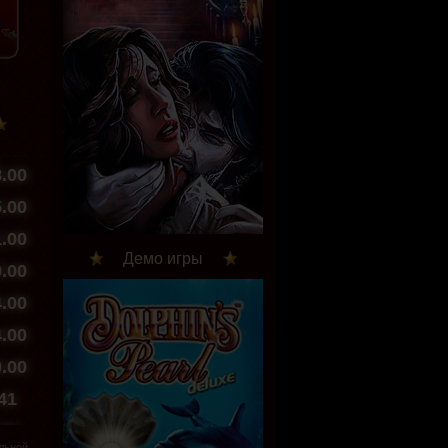
Al*****77
99
131492 RUB
.00
MH*****98
.00
149113 RUB
.00
O_*****83
342010 RUB
.00
pl*****16
.00
214419 RUB
.00
ta*****r2
.00
169633 RUB
Демо игры
.00
v2*****59
140680 RUB
.00
v2*****54
.00
334966 RUB
41
v2*****77
00
263933 RUB
.64
v2*****21
льной