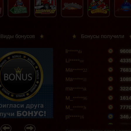
Y_
919.
*****3t
AL
8287
*****ND
An
7282
*****va
Fe
7733
*****78
Виды бонуcов
Бонусы получили
li
9608
*****da
Li
4335
*****ov
Ma
7681
*****22
Ma
1089
*****11
ma
3224
*****sk
M_
1614
*****96
M_
7770
*****3t
pl
346.
*****16
v2
785.
*****54
v2
8086
*****77
Суммированные бонусы игроков с минима