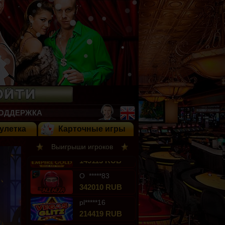
v2*****99
317711 RUB
v2*****70
92785 RUB
v2*****86
218592 RUB
v2*****98
54416 RUB
Al*****77
ОДДЕРЖКА
131492 RUB
улетка
Карточные игры
MH*****98
Выигрыши игроков
149113 RUB
O_*****83
342010 RUB
pl*****16
214419 RUB
ta*****r2