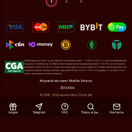
2
3
1
Информация на сайте предоставлена оператором сайта – THREE ACES N.V., зарегистрированным
по адресу: Scharlooweg 39, Willemstad, Curaçao (регистрационный номер: 152705). Деятельность
компании THREE ACES N.V. полностью лицензируется и регулируется Управлением азартных игр
Кюрасао (Curaçao Gaming Authority, лицензия № OGL/2024/179/0128, выдана 22 октября 2024
года) и законодательством Кюрасао.
Игровой автомат Mobile Version
...
Шоу игры
Свернуть
© 2008 - 2026 казино https://3tyza.bet
Акции
Telegram
FAQ
Поиск игры...
Контакты