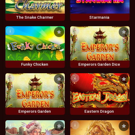
The Snake Charmer
Starmania
i
i
Funky Chicken
Emperors Garden Dice
i
i
Emperors Garden
Eastern Dragon
i
i