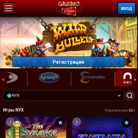
ВХОД
Регистрация
<
>
NYX
Игры NYX
›
Показать все
32
i
i