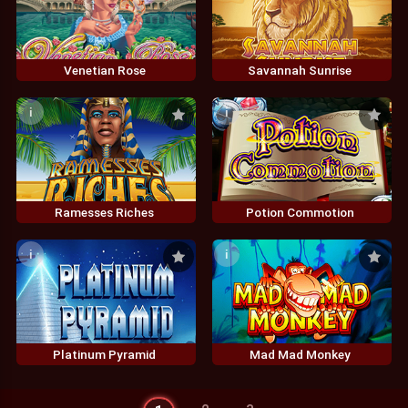
Venetian Rose
Savannah Sunrise
i
i
Ramesses Riches
Potion Commotion
i
i
Platinum Pyramid
Mad Mad Monkey