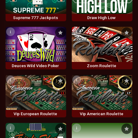
Supreme 777 Jackpots
Draw High Low
i
i
Deuces Wild Video Poker
Zoom Roulette
i
i
Vip European Roulette
Vip American Roulette
i
i