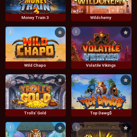
Money Train 3
Wildchemy
i
i
Wild Chapo
Volatile Vikings
i
i
Trolls’ Gold
Top Dawg$
i
i