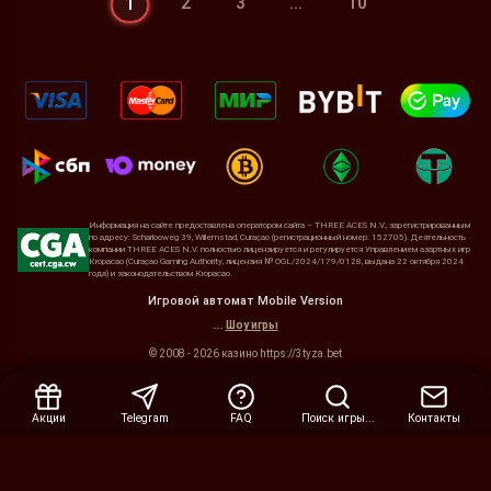
2
3
...
10
1
Информация на сайте предоставлена оператором сайта – THREE ACES N.V., зарегистрированным
по адресу: Scharlooweg 39, Willemstad, Curaçao (регистрационный номер: 152705). Деятельность
компании THREE ACES N.V. полностью лицензируется и регулируется Управлением азартных игр
Кюрасао (Curaçao Gaming Authority, лицензия № OGL/2024/179/0128, выдана 22 октября 2024
года) и законодательством Кюрасао.
Игровой автомат Mobile Version
...
Шоу игры
Свернуть
© 2008 - 2026 казино https://3tyza.bet
Акции
Telegram
FAQ
Поиск игры...
Контакты