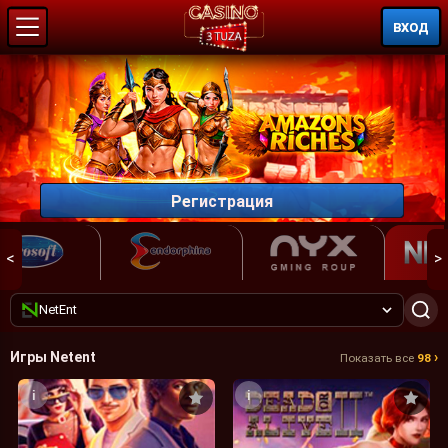
ВХОД
Регистрация
<
>
NetEnt
Игры Netent
›
Показать все
98
i
i