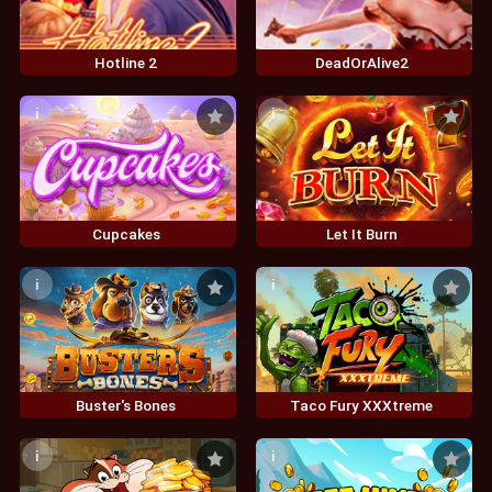
Hotline 2
DeadOrAlive2
i
i
Cupcakes
Let It Burn
i
i
Buster's Bones
Taco Fury XXXtreme
i
i