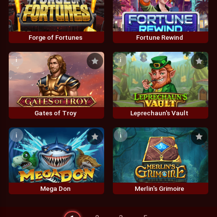
Forge of Fortunes
Fortune Rewind
i
i
Gates of Troy
Leprechaun's Vault
i
i
Mega Don
Merlin's Grimoire