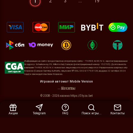
2
3
...
19
1
Информация на сайте предоставлена оператором сайта – THREE ACES N.V., зарегистрированным
по адресу: Scharlooweg 39, Willemstad, Curaçao (регистрационный номер: 152705). Деятельность
компании THREE ACES N.V. полностью лицензируется и регулируется Управлением азартных игр
Кюрасао (Curaçao Gaming Authority, лицензия № OGL/2024/179/0128, выдана 22 октября 2024
года) и законодательством Кюрасао.
Игровой автомат Mobile Version
...
Шоу игры
Свернуть
© 2008 - 2026 казино https://3tyza.bet
Акции
Telegram
FAQ
Поиск игры...
Контакты