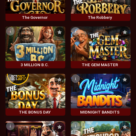
The Governor
The Robbery
i
i
3 MILLION B.C.
THE GEM MASTER
i
i
THE BONUS DAY
MIDNIGHT BANDITS
i
i