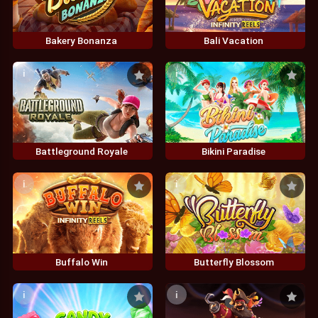
Bakery Bonanza
Bali Vacation
i
i
Battleground Royale
Bikini Paradise
i
i
Buffalo Win
Butterfly Blossom
i
i