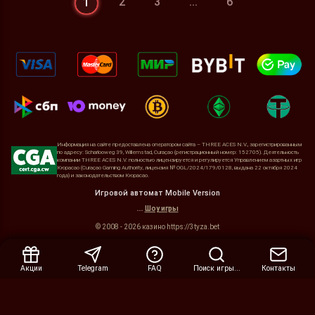
2
3
...
6
1
Информация на сайте предоставлена оператором сайта – THREE ACES N.V., зарегистрированным
по адресу: Scharlooweg 39, Willemstad, Curaçao (регистрационный номер: 152705). Деятельность
компании THREE ACES N.V. полностью лицензируется и регулируется Управлением азартных игр
Кюрасао (Curaçao Gaming Authority, лицензия № OGL/2024/179/0128, выдана 22 октября 2024
года) и законодательством Кюрасао.
Игровой автомат Mobile Version
...
Шоу игры
Свернуть
© 2008 - 2026 казино https://3tyza.bet
Акции
Telegram
FAQ
Поиск игры...
Контакты