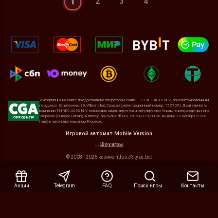
2
3
4
1
Информация на сайте предоставлена оператором сайта – THREE ACES N.V., зарегистрированным
по адресу: Scharlooweg 39, Willemstad, Curaçao (регистрационный номер: 152705). Деятельность
компании THREE ACES N.V. полностью лицензируется и регулируется Управлением азартных игр
Кюрасао (Curaçao Gaming Authority, лицензия № OGL/2024/179/0128, выдана 22 октября 2024
года) и законодательством Кюрасао.
Игровой автомат Mobile Version
...
Шоу игры
Свернуть
© 2008 - 2026 казино https://3tyza.bet
Акции
Telegram
FAQ
Поиск игры...
Контакты