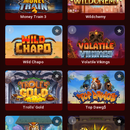
Money Train 3
Wildchemy
i
i
Wild Chapo
Volatile Vikings
i
i
Trolls’ Gold
Top Dawg$
i
i