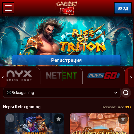
ВХОД
Регистрация
<
>
Relaxgaming
Игры Relaxgaming
›
Показать все
39
i
i