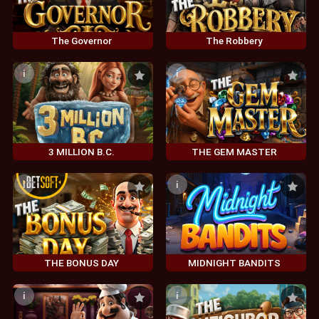
The Governor
The Robbery
i
i
3 MILLION B.C.
THE GEM MASTER
i
i
THE BONUS DAY
MIDNIGHT BANDITS
i
i