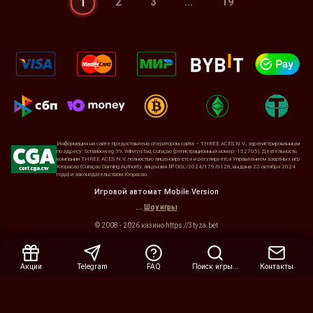
2
3
...
19
1
Информация на сайте предоставлена оператором сайта – THREE ACES N.V., зарегистрированным
по адресу: Scharlooweg 39, Willemstad, Curaçao (регистрационный номер: 152705). Деятельность
компании THREE ACES N.V. полностью лицензируется и регулируется Управлением азартных игр
Кюрасао (Curaçao Gaming Authority, лицензия № OGL/2024/179/0128, выдана 22 октября 2024
года) и законодательством Кюрасао.
Игровой автомат Mobile Version
...
Шоу игры
Свернуть
© 2008 - 2026 казино https://3tyza.bet
Акции
Telegram
FAQ
Поиск игры...
Контакты