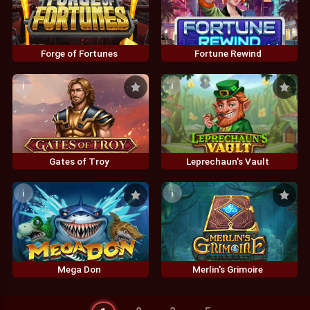
Forge of Fortunes
Fortune Rewind
i
i
Gates of Troy
Leprechaun's Vault
i
i
Mega Don
Merlin's Grimoire