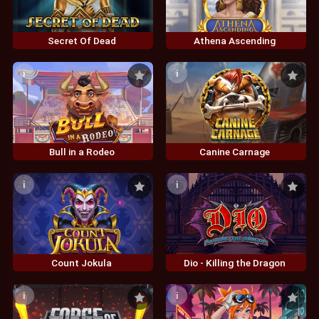
Secret Of Dead
Athena Ascending
i
i
Bull in a Rodeo
Canine Carnage
i
i
Count Jokula
Dio - Killing the Dragon
i
i