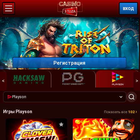
ВХОД
Регистрация
<
>
Playson
Игры Playson
›
Показать все
102