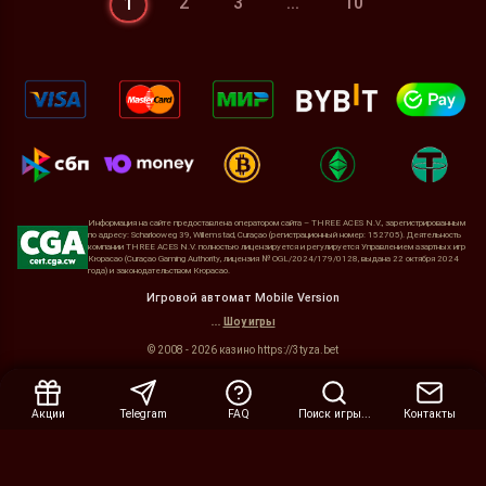
2
3
...
10
1
Информация на сайте предоставлена оператором сайта – THREE ACES N.V., зарегистрированным
по адресу: Scharlooweg 39, Willemstad, Curaçao (регистрационный номер: 152705). Деятельность
компании THREE ACES N.V. полностью лицензируется и регулируется Управлением азартных игр
Кюрасао (Curaçao Gaming Authority, лицензия № OGL/2024/179/0128, выдана 22 октября 2024
года) и законодательством Кюрасао.
Игровой автомат Mobile Version
...
Шоу игры
Свернуть
© 2008 - 2026 казино https://3tyza.bet
Акции
Telegram
FAQ
Поиск игры...
Контакты