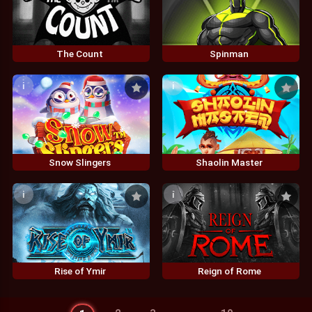
The Count
Spinman
i
i
Snow Slingers
Shaolin Master
i
i
Rise of Ymir
Reign of Rome