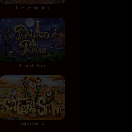
Take the Kingdom
Return to Paris
Safari Sam 2