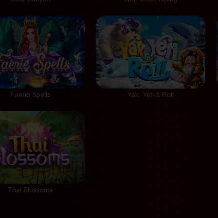
Faerie Spells
Yak, Yeti & Roll
Thai Blossoms