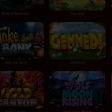
Book of Darkness
The Hive
Take the bank
Gemmed
Gold Canyon
Wolf Moon Rising