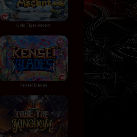
Gold Tiger Ascent
Kensei Blades