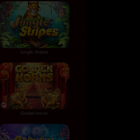
Jungle Stripes
Golden horns