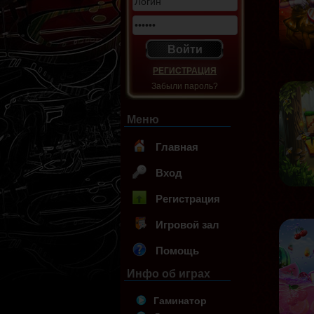
Войти
РЕГИСТРАЦИЯ
Забыли пароль?
Меню
Главная
Вход
Регистрация
Игровой зал
Помощь
Инфо об играх
Гаминатор