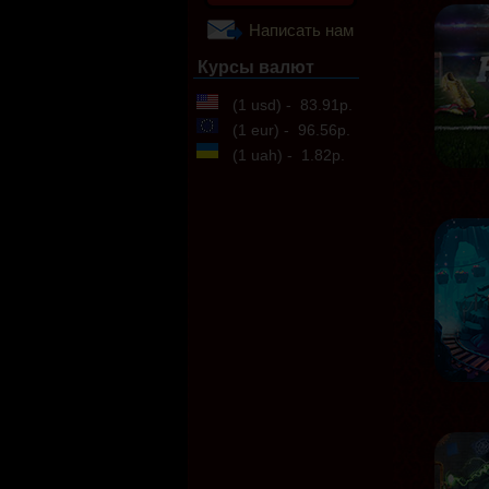
Написать нам
Курсы валют
(1 usd) -
83.91р.
(1 eur) -
96.56р.
(1 uah) -
1.82р.