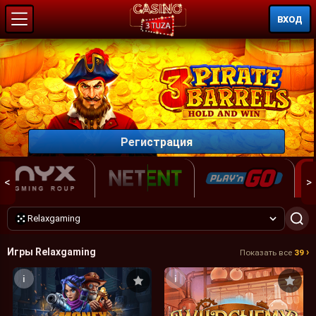
ВХОД
Регистрация
<
>
Relaxgaming
Игры Relaxgaming
›
Показать все
39
i
i