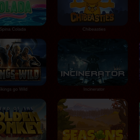
Spina Colada
Chibeasties
ikings go Wild
Incinerator