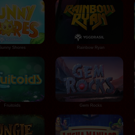
Sunny Shores
Rainbow Ryan
Fruitoids
Gem Rocks