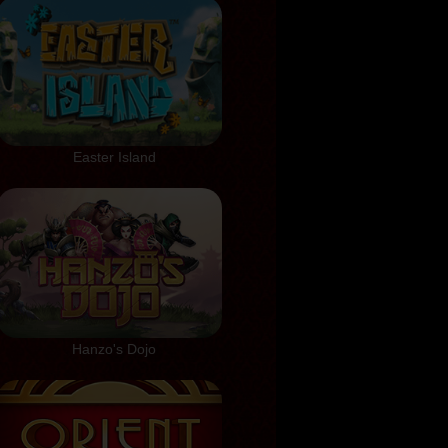
Easter Island
Hanzo's Dojo