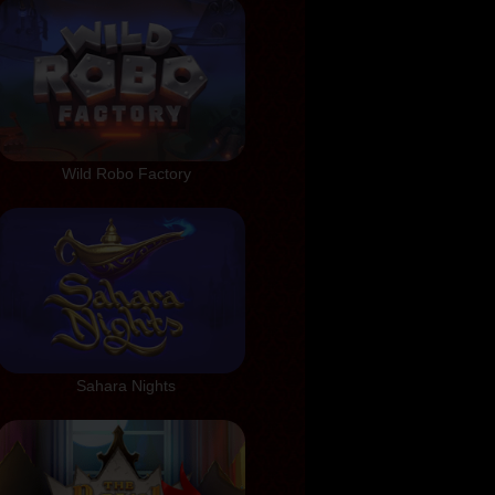
Wild Robo Factory
Sahara Nights