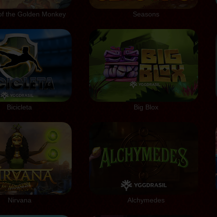
of the Golden Monkey
Seasons
Bicicleta
Big Blox
Nirvana
Alchymedes