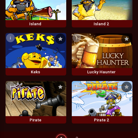
Island
Island 2
i
i
Keks
Lucky Haunter
i
i
Pirate
Pirate 2