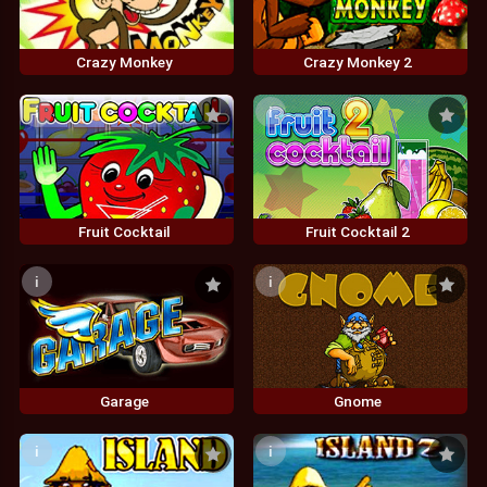
Crazy Monkey
Crazy Monkey 2
i
i
Fruit Cocktail
Fruit Cocktail 2
i
i
Garage
Gnome
i
i