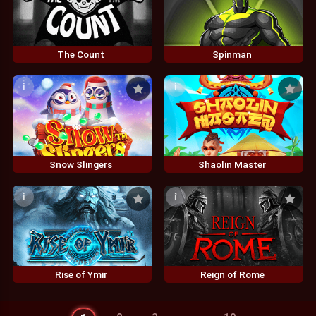
The Count
Spinman
i
i
Snow Slingers
Shaolin Master
i
i
Rise of Ymir
Reign of Rome