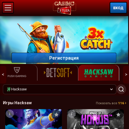
ВХОД
Регистрация
<
>
Hacksaw
Игры Hacksaw
›
Показать все
116
i
i