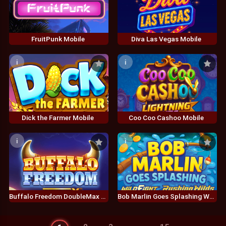
FruitPunk Mobile
Diva Las Vegas Mobile
i
i
Dick the Farmer Mobile
Coo Coo Cashoo Mobile
i
i
Buffalo Freedom DoubleMax Mobile
Bob Marlin Goes Splashing Wild Fight RushingWilds Mobile