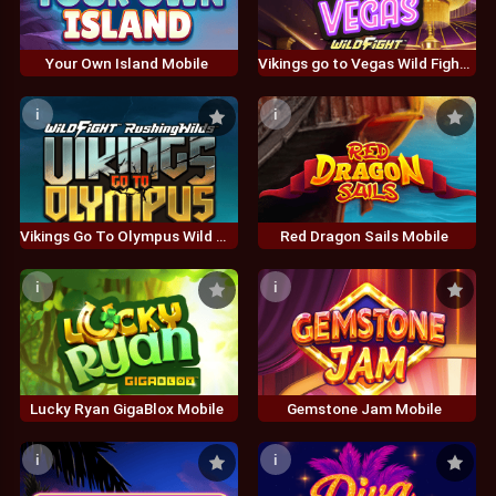
Your Own Island Mobile
Vikings go to Vegas Wild Fight Mobile
i
i
Vikings Go To Olympus Wild Fight RushingWilds Mobile
Red Dragon Sails Mobile
i
i
Lucky Ryan GigaBlox Mobile
Gemstone Jam Mobile
i
i