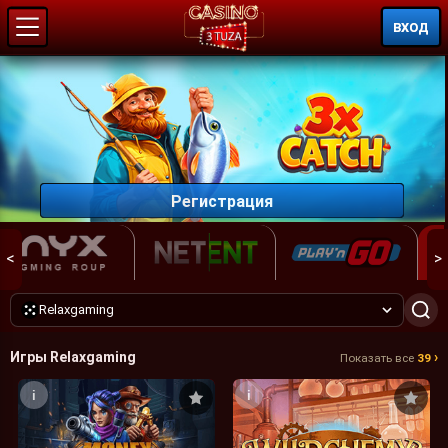
ВХОД
Регистрация
<
>
Relaxgaming
Игры Relaxgaming
›
Показать все
39
i
i