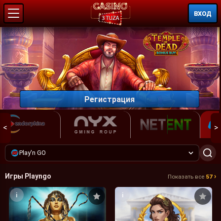
ВХОД
Регистрация
<
>
Play'n GO
Игры Playngo
›
Показать все
57
i
i