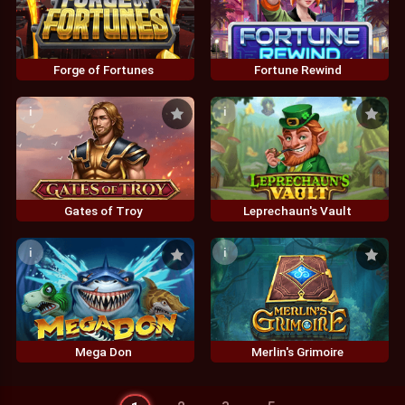
Forge of Fortunes
Fortune Rewind
i
i
Gates of Troy
Leprechaun's Vault
i
i
Mega Don
Merlin's Grimoire