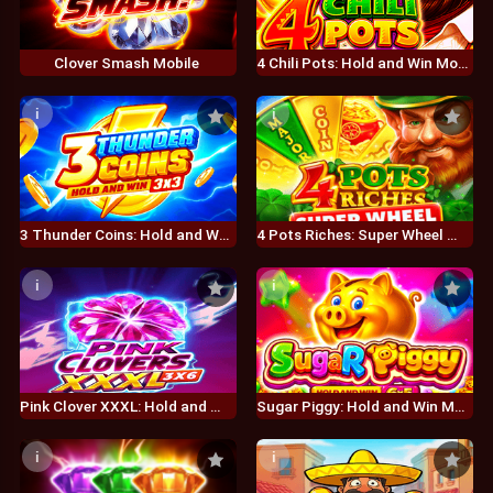
Clover Smash Mobile
4 Chili Pots: Hold and Win Mobile
i
i
3 Thunder Coins: Hold and Win Mobile
4 Pots Riches: Super Wheel Mobile
i
i
Pink Clover XXXL: Hold and Win Mobile
Sugar Piggy: Hold and Win Mobile
i
i