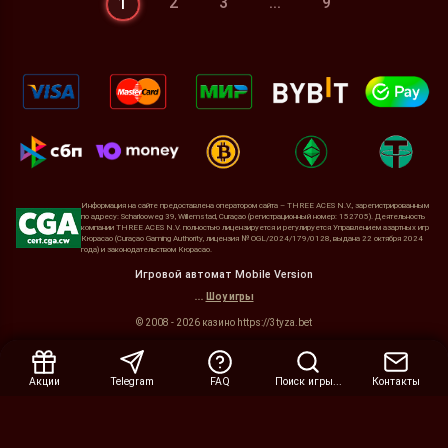
2
3
...
9
1
Информация на сайте предоставлена оператором сайта – THREE ACES N.V., зарегистрированным
по адресу: Scharlooweg 39, Willemstad, Curaçao (регистрационный номер: 152705). Деятельность
компании THREE ACES N.V. полностью лицензируется и регулируется Управлением азартных игр
Кюрасао (Curaçao Gaming Authority, лицензия № OGL/2024/179/0128, выдана 22 октября 2024
года) и законодательством Кюрасао.
Игровой автомат Mobile Version
...
Шоу игры
Свернуть
© 2008 - 2026 казино https://3tyza.bet
Акции
Telegram
FAQ
Поиск игры...
Контакты