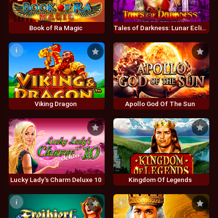
Book of Ra Magic
Tales of Darkness: Lunar Eclipse
i
i
Viking Dragon
Apollo God Of The Sun
i
i
Lucky Lady's Charm Deluxe 10
Kingdom Of Legends
i
i