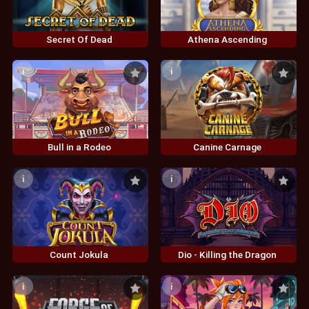
Secret Of Dead
Athena Ascending
i
i
Bull in a Rodeo
Canine Carnage
i
i
Count Jokula
Dio - Killing the Dragon
i
i