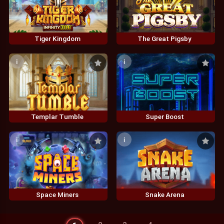
Tiger Kingdom
The Great Pigsby
i
i
Templar Tumble
Super Boost
i
i
Space Miners
Snake Arena