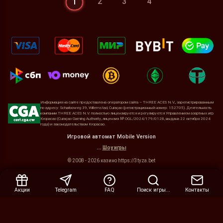
2
3
4
1
Информация на сайте предоставлена оператором сайта – THREE ACES N.V., зарегистрированным
по адресу: Scharlooweg 39, Willemstad, Curaçao (регистрационный номер: 152705). Деятельность
компании THREE ACES N.V. полностью лицензируется и регулируется Управлением азартных игр
Кюрасао (Curaçao Gaming Authority, лицензия № OGL/2024/179/0128, выдана 22 октября 2024
года) и законодательством Кюрасао.
Игровой автомат Mobile Version
...
Шоу игры
Свернуть
© 2008 - 2026 казино https://3tyza.bet
Акции
Telegram
FAQ
Поиск игры...
Контакты