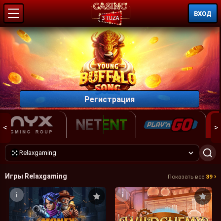
ВХОД
Регистрация
<
>
Relaxgaming
Игры Relaxgaming
›
Показать все
39
i
i