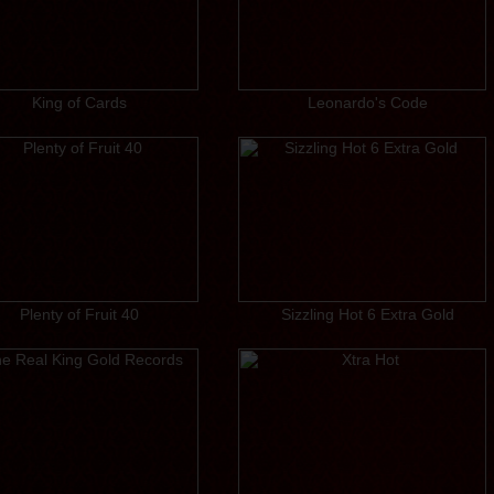
King of Cards
Leonardo's Code
Plenty of Fruit 40
Sizzling Hot 6 Extra Gold