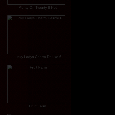
Plenty On Twenty II Hot
Lucky Ladys Charm Deluxe 6
Fruit Farm