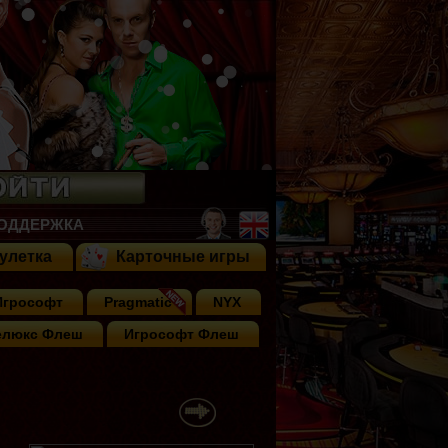
ОДДЕРЖКА
улетка
Карточные игры
Игрософт
Pragmatic
NYX
елюкс Флеш
Игрософт Флеш