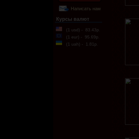
Написать нам
Курсы валют
(1 usd) -
83.43р.
(1 eur) -
95.69р.
(1 uah) -
1.81р.