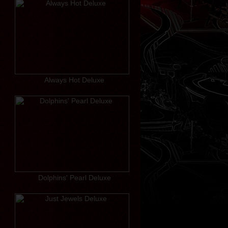
Always Hot Deluxe
Dolphins' Pearl Deluxe