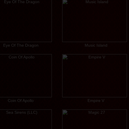
Eye Of The Dragon
Music Island
Coin Of Apollo
Empire V